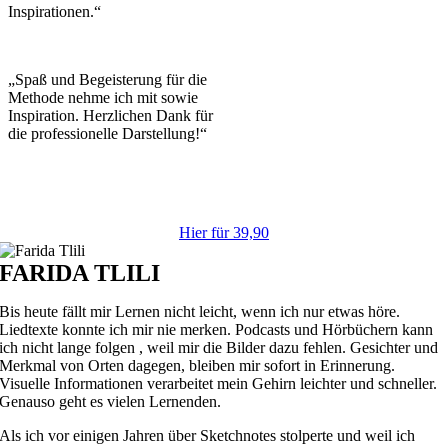
Inspirationen.“
„Spaß und Begeisterung für die
Methode nehme ich mit sowie
Inspiration. Herzlichen Dank für
die professionelle Darstellung!“
HOLE DIR DEN ZUGANG ZUM SKETCHNOTES-
KURS
Hier für 39,90
FARIDA TLILI
Bis heute fällt mir Lernen nicht leicht, wenn ich nur etwas höre.
Liedtexte konnte ich mir nie merken. Podcasts und Hörbüchern kann
ich nicht lange folgen , weil mir die Bilder dazu fehlen. Gesichter und
Merkmal von Orten dagegen, bleiben mir sofort in Erinnerung.
Visuelle Informationen verarbeitet mein Gehirn leichter und schneller.
Genauso geht es vielen Lernenden.
Als ich vor einigen Jahren über Sketchnotes stolperte und weil ich