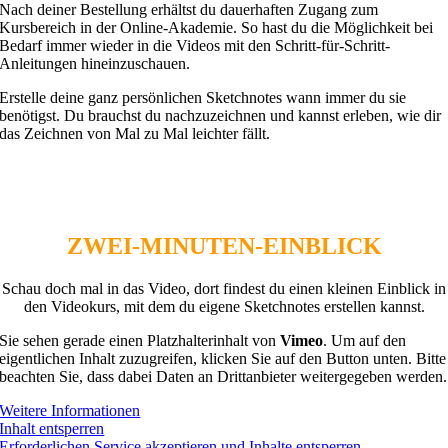
Nach deiner Bestellung erhältst du dauerhaften Zugang zum
Kursbereich in der Online-Akademie. So hast du die Möglichkeit bei
Bedarf immer wieder in die Videos mit den Schritt-für-Schritt-
Anleitungen hineinzuschauen.
Erstelle deine ganz persönlichen Sketchnotes wann immer du sie
benötigst. Du brauchst du nachzuzeichnen und kannst erleben, wie dir
das Zeichnen von Mal zu Mal leichter fällt.
WER SCHREIBEN KANN, KANN
AUCH SKETCHNOTES ERSTELLEN!
ZWEI-MINUTEN-EINBLICK
Schau doch mal in das Video, dort findest du einen kleinen Einblick in
den Videokurs, mit dem du eigene Sketchnotes erstellen kannst.
Sie sehen gerade einen Platzhalterinhalt von
Vimeo
. Um auf den
eigentlichen Inhalt zuzugreifen, klicken Sie auf den Button unten. Bitte
beachten Sie, dass dabei Daten an Drittanbieter weitergegeben werden.
Weitere Informationen
Inhalt entsperren
Erforderlichen Service akzeptieren und Inhalte entsperren