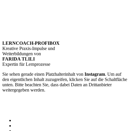
NEUIGKEITEN PER E-MAIL
1-2 x im Monat kannst du kreative
LERNPROFI-IMPULSE
erhalten und erfährst von neuen Terminen und Angeboten der
LERNCOACH-PROFIBOX
. So bleibst du auf dem Laufenden.
Trage dich gern hier ein:
LERNCOACH-PROFIBOX
Kreative Praxis-Impulse und
Weiterbildungen von
FARIDA TLILI
Expertin für Lernprozesse
Sie sehen gerade einen Platzhalterinhalt von
Instagram
. Um auf
den eigentlichen Inhalt zuzugreifen, klicken Sie auf die Schaltfläche
unten. Bitte beachten Sie, dass dabei Daten an Drittanbieter
weitergegeben werden.
Mehr Informationen
Inhalt entsperren
Erforderlichen Service akzeptieren und Inhalte entsperren
Home
Farida & Team
ONLINE-AKADEMIE