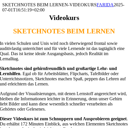
Zum
SKETCHNOTES BEIM LERNEN-VIDEOKURS
FARIDA
2025-
Inhalt
07-01T16:51:19+02:00
springen
Videokurs
SKETCHNOTES BEIM LERNEN
In vielen Schulen und Unis wird noch überwiegend frontal sowie
auditivlastig unterrichtet und für viele Lernende ist das tagtäglich eine
Qual. Das ist keine ideale Ausgangsbasis, jedoch Realität im
Lernalltag.
Sketchnotes sind gehirnfreundlich und großartige Lehr- und
Lernhilfen
. Egal ob für Arbeitsblätter, Flipcharts, Tafelbilder oder
Unterrichtsnotizen, Sketchnotes machen Spaß, peppen das Lehren auf
und erleichtern das Lernen.
Aufgrund der Visualisierungen, mit denen Lernstoff angereichert wird,
bleiben die Informationen leichter in Erinnerung, denn unser Gehirn
liebt Bilder und kann diese wesentlich schneller verarbeiten als
Gehörtes oder Gelesenes.
Dieser Videokurs ist zum Schnuppern und Ausprobieren geeignet
.
Du erhältst 172 Minuten Einblick, aus welchen Elementen Sketchnotes