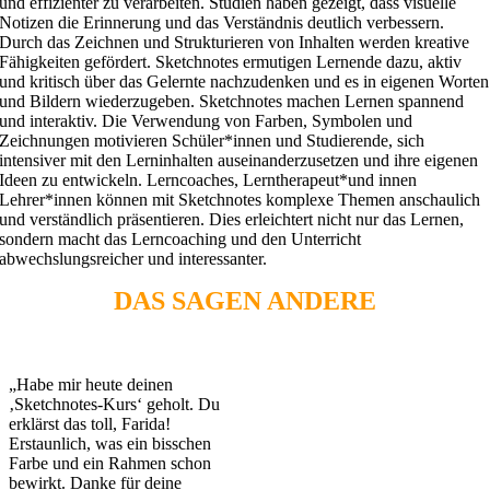
und effizienter zu verarbeiten. Studien haben gezeigt, dass visuelle
Notizen die Erinnerung und das Verständnis deutlich verbessern.
Durch das Zeichnen und Strukturieren von Inhalten werden kreative
Fähigkeiten gefördert. Sketchnotes ermutigen Lernende dazu, aktiv
und kritisch über das Gelernte nachzudenken und es in eigenen Worten
und Bildern wiederzugeben. Sketchnotes machen Lernen spannend
und interaktiv. Die Verwendung von Farben, Symbolen und
Zeichnungen motivieren Schüler*innen und Studierende, sich
intensiver mit den Lerninhalten auseinanderzusetzen und ihre eigenen
Ideen zu entwickeln. Lerncoaches, Lerntherapeut*und innen
Lehrer*innen können mit Sketchnotes komplexe Themen anschaulich
und verständlich präsentieren. Dies erleichtert nicht nur das Lernen,
sondern macht das Lerncoaching und den Unterricht
abwechslungsreicher und interessanter.
DAS SAGEN ANDERE
„Habe mir heute deinen
‚Sketchnotes-Kurs‘ geholt. Du
erklärst das toll, Farida!
Erstaunlich, was ein bisschen
Farbe und ein Rahmen schon
bewirkt. Danke für deine