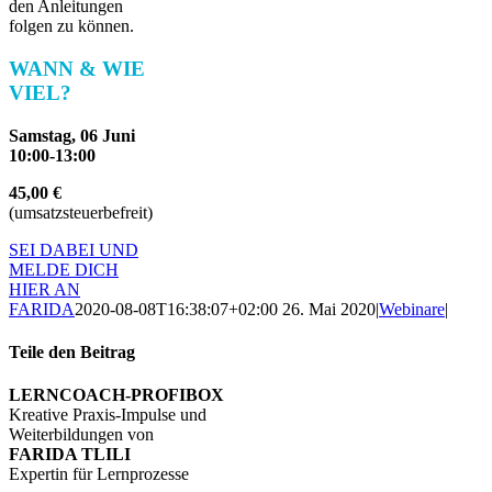
den Anleitungen
folgen zu können.
WANN & WIE
VIEL?
Samstag, 06 Juni
10:00-13:00
45,00 €
(umsatzsteuerbefreit)
SEI DABEI UND
MELDE DICH
HIER AN
FARIDA
2020-08-08T16:38:07+02:00
26. Mai 2020
|
Webinare
|
Teile den Beitrag
Facebook
X
WhatsApp
Pinterest
E-
LERNCOACH-PROFIBOX
Mail
Kreative Praxis-Impulse und
Weiterbildungen von
FARIDA TLILI
Expertin für Lernprozesse