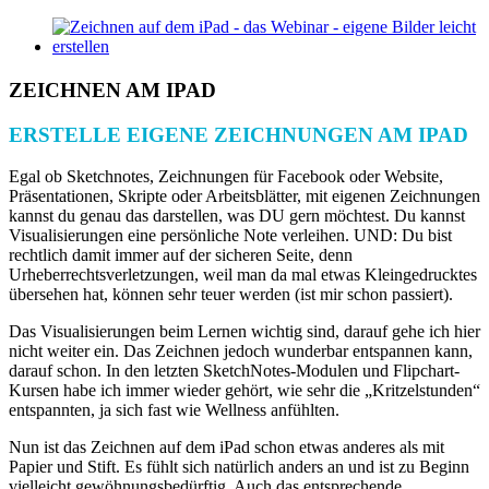
Zum
Zeige
Inhalt
grösseres
springen
Bild
ZEICHNEN AM IPAD
ERSTELLE EIGENE ZEICHNUNGEN AM IPAD
Egal ob Sketchnotes, Zeichnungen für Facebook oder Website,
Präsentationen, Skripte oder Arbeitsblätter, mit eigenen Zeichnungen
kannst du genau das darstellen, was DU gern möchtest. Du kannst
Visualisierungen eine persönliche Note verleihen. UND: Du bist
rechtlich damit immer auf der sicheren Seite, denn
Urheberrechtsverletzungen, weil man da mal etwas Kleingedrucktes
übersehen hat, können sehr teuer werden (ist mir schon passiert).
Das Visualisierungen beim Lernen wichtig sind, darauf gehe ich hier
nicht weiter ein. Das Zeichnen jedoch wunderbar entspannen kann,
darauf schon. In den letzten SketchNotes-Modulen und Flipchart-
Kursen habe ich immer wieder gehört, wie sehr die „Kritzelstunden“
entspannten, ja sich fast wie Wellness anfühlten.
Nun ist das Zeichnen auf dem iPad schon etwas anderes als mit
Papier und Stift. Es fühlt sich natürlich anders an und ist zu Beginn
vielleicht gewöhnungsbedürftig. Auch das entsprechende