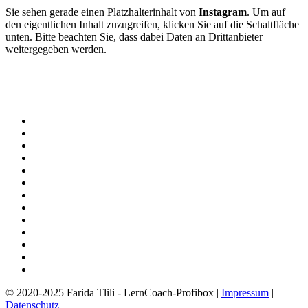
Sie sehen gerade einen Platzhalterinhalt von
Instagram
. Um auf
den eigentlichen Inhalt zuzugreifen, klicken Sie auf die Schaltfläche
unten. Bitte beachten Sie, dass dabei Daten an Drittanbieter
weitergegeben werden.
Mehr Informationen
Inhalt entsperren
Erforderlichen Service akzeptieren und Inhalte entsperren
Home
Farida & Team
ONLINE-AKADEMIE
LERNCOACH-AUSBILDUNG
LernCoach-MASTER-Ausbildung
AGB Weiterbildungen
KLEINE LERNZEITEN
AGB – KLEINE LERNZEITEN
LERNCOACH-FINDER
LERNCOACH-FINDER – Infoseite
BLOG – Impulse & Ideen
MEMOLAND – DAS BUCH
AGB MEMOLAND
© 2020-2025 Farida Tlili - LernCoach-Profibox |
Impressum
|
Datenschutz