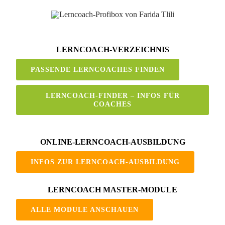
Zum
Inhalt
springen
LERNCOACH-VERZEICHNIS
PASSENDE LERNCOACHES FINDEN
LERNCOACH-FINDER – INFOS FÜR
COACHES
ONLINE-LERNCOACH-AUSBILDUNG
INFOS ZUR LERNCOACH-AUSBILDUNG
LERNCOACH MASTER-MODULE
ALLE MODULE ANSCHAUEN