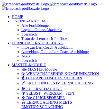
Zum
Facebook
YouTube
Instagram
LinkedIn
Telefon
E-
Inhalt
Mail
springen
HOME
ONLINE-AKADEMIE
Alle Fortbildungen
Login – Online-Akademie
über mich
Team der Lerncoach-Profibox
LERNCOACH-AUSBILDUNG
Infos zur LernCoach-Ausbildung
Anmeldung Online-LernCoach-Ausbildung
AGB
über mich
MASTER-MODULE
alle MASTER-Module
💎 WERTSCHÄTZENDE KOMMUNIKATION
🧙THERAPEUTISCHES ZAUBERN
🖍️ SKETCHNOTES IM LERNCOACHING
🧡 ELTERNCOACHING
🎯 SELBST . WIRKSAM . SEIN
🍀 Die GLÜCKSFORMEL
😃 LERNCOACHING MEETS
EMOTIONSCOACHING