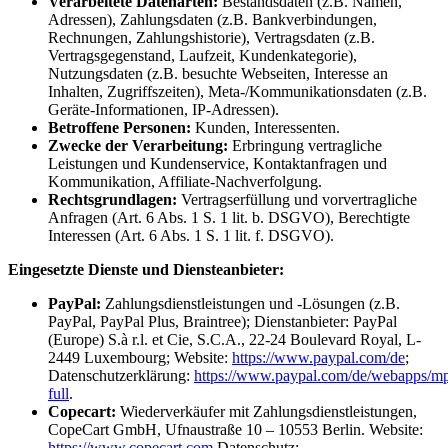
Verarbeitete Datenarten:
Bestandsdaten (z.B. Namen,
Adressen), Zahlungsdaten (z.B. Bankverbindungen,
Rechnungen, Zahlungshistorie), Vertragsdaten (z.B.
Vertragsgegenstand, Laufzeit, Kundenkategorie),
Nutzungsdaten (z.B. besuchte Webseiten, Interesse an
Inhalten, Zugriffszeiten), Meta-/Kommunikationsdaten (z.B.
Geräte-Informationen, IP-Adressen).
Betroffene Personen:
Kunden, Interessenten.
Zwecke der Verarbeitung:
Erbringung vertragliche
Leistungen und Kundenservice, Kontaktanfragen und
Kommunikation, Affiliate-Nachverfolgung.
Rechtsgrundlagen:
Vertragserfüllung und vorvertragliche
Anfragen (Art. 6 Abs. 1 S. 1 lit. b. DSGVO), Berechtigte
Interessen (Art. 6 Abs. 1 S. 1 lit. f. DSGVO).
Eingesetzte Dienste und Diensteanbieter:
PayPal:
Zahlungsdienstleistungen und -Lösungen (z.B.
PayPal, PayPal Plus, Braintree); Dienstanbieter: PayPal
(Europe) S.à r.l. et Cie, S.C.A., 22-24 Boulevard Royal, L-
2449 Luxembourg; Website:
https://www.paypal.com/de
;
Datenschutzerklärung:
https://www.paypal.com/de/webapps/mp
full
.
Copecart:
Wiederverkäufer mit Zahlungsdienstleistungen,
CopeCart GmbH, Ufnaustraße 10 – 10553 Berlin. Website:
https://www.copecart.com
Datenschutz: