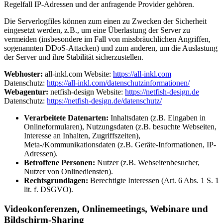
Regelfall IP-Adressen und der anfragende Provider gehören.
Die Serverlogfiles können zum einen zu Zwecken der Sicherheit
eingesetzt werden, z.B., um eine Überlastung der Server zu
vermeiden (insbesondere im Fall von missbräuchlichen Angriffen,
sogenannten DDoS-Attacken) und zum anderen, um die Auslastung
der Server und ihre Stabilität sicherzustellen.
Webhoster:
all-inkl.com Website:
https://all-inkl.com
Datenschutz:
https://all-inkl.com/datenschutzinformationen/
Webagentur:
netfish-design Website:
https://netfish-design.de
Datenschutz:
https://netfish-design.de/datenschutz/
Verarbeitete Datenarten:
Inhaltsdaten (z.B. Eingaben in
Onlineformularen), Nutzungsdaten (z.B. besuchte Webseiten,
Interesse an Inhalten, Zugriffszeiten),
Meta-/Kommunikationsdaten (z.B. Geräte-Informationen, IP-
Adressen).
Betroffene Personen:
Nutzer (z.B. Webseitenbesucher,
Nutzer von Onlinediensten).
Rechtsgrundlagen:
Berechtigte Interessen (Art. 6 Abs. 1 S. 1
lit. f. DSGVO).
Videokonferenzen, Onlinemeetings, Webinare und
Bildschirm-Sharing