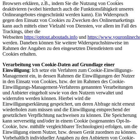
Browsers erklären, z.B., indem Sie die Nutzung von Cookies
deaktivieren (wobei hierdurch auch die Funktionsfähigkeit unseres
Onlineangebotes eingeschränkt werden kann). Ein Widerspruch
gegen den Einsatz von Cookies zu Zwecken des Onlinemarketings
kann auch mittels einer Vielzahl von Diensten, vor allem im Fall des
Trackings, über die
Webseiten
https://optout.aboutads.info
und
https://www.youronlinech
werden. Daneben können Sie weitere Widerspruchshinweise im
Rahmen der Angaben zu den eingesetzten Dienstleistern und
Cookies erhalten.
Verarbeitung von Cookie-Daten auf Grundlage einer
Einwilligung
: Ich setze ein Verfahren zum Cookie-Einwilligungs-
Management ein, in dessen Rahmen die Einwilligungen der Nutzer
in den Einsatz von Cookies, bzw. der im Rahmen des Cookie-
Einwilligungs-Management-Verfahrens genannten Verarbeitungen
und Anbieter eingeholt sowie von den Nutzern verwaltet und
widerrufen werden können. Hierbei wird die
Einwilligungserklärung gespeichert, um deren Abfrage nicht erneut
wiederholen zum müssen und die Einwilligung entsprechend der
gesetzlichen Verpflichtung nachweisen zu können. Die Speicherung
kann serverseitig und/oder in einem Cookie (sogenanntes Opt-In-
Cookie, bzw. mithilfe vergleichbarer Technologien) erfolgen, um die
Einwilligung einem Nutzer, bzw. dessen Gerät zuordnen zu können.
Vorbehaltlich individueller Angaben zu den Anbietern von Cookie-