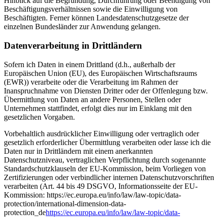
Hinblick auf die Begründung, Durchführung oder Beendigung von
Beschäftigungsverhältnissen sowie die Einwilligung von
Beschäftigten. Ferner können Landesdatenschutzgesetze der
einzelnen Bundesländer zur Anwendung gelangen.
Datenverarbeitung in Drittländern
Sofern ich Daten in einem Drittland (d.h., außerhalb der
Europäischen Union (EU), des Europäischen Wirtschaftsraums
(EWR)) verarbeite oder die Verarbeitung im Rahmen der
Inanspruchnahme von Diensten Dritter oder der Offenlegung bzw.
Übermittlung von Daten an andere Personen, Stellen oder
Unternehmen stattfindet, erfolgt dies nur im Einklang mit den
gesetzlichen Vorgaben.
Vorbehaltlich ausdrücklicher Einwilligung oder vertraglich oder
gesetzlich erforderlicher Übermittlung verarbeiten oder lasse ich die
Daten nur in Drittländern mit einem anerkannten
Datenschutzniveau, vertraglichen Verpflichtung durch sogenannte
Standardschutzklauseln der EU-Kommission, beim Vorliegen von
Zertifizierungen oder verbindlicher internen Datenschutzvorschriften
verarbeiten (Art. 44 bis 49 DSGVO, Informationsseite der EU-
Kommission: https://ec.europa.eu/info/law/law-topic/data-
protection/international-dimension-data-
protection_de
https://ec.europa.eu/info/law/law-topic/data-