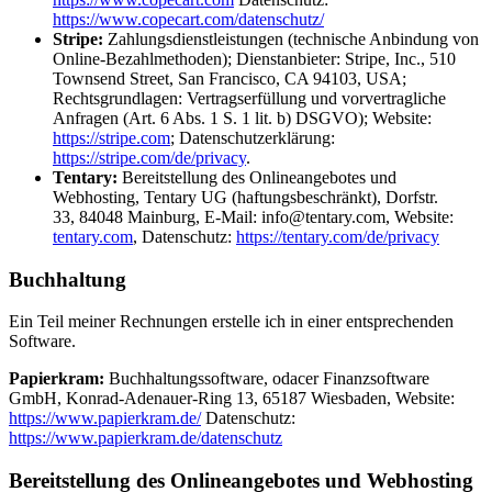
https://www.copecart.com/datenschutz/
Stripe:
Zahlungsdienstleistungen (technische Anbindung von
Online-Bezahlmethoden); Dienstanbieter: Stripe, Inc., 510
Townsend Street, San Francisco, CA 94103, USA;
Rechtsgrundlagen: Vertragserfüllung und vorvertragliche
Anfragen (Art. 6 Abs. 1 S. 1 lit. b) DSGVO); Website:
https://stripe.com
; Datenschutzerklärung:
https://stripe.com/de/privacy
.
Tentary:
Bereitstellung des Onlineangebotes und
Webhosting, Tentary UG (haftungsbeschränkt), Dorfstr.
33, 84048 Mainburg, E-Mail: info@tentary.com, Website:
tentary.com
, Datenschutz:
https://tentary.com/de/privacy
Buchhaltung
Ein Teil meiner Rechnungen erstelle ich in einer entsprechenden
Software.
Papierkram:
Buchhaltungssoftware, odacer Finanzsoftware
GmbH, Konrad-Adenauer-Ring 13, 65187 Wiesbaden, Website:
https://www.papierkram.de/
Datenschutz:
https://www.papierkram.de/datenschutz
Bereitstellung des Onlineangebotes und Webhosting