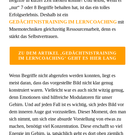
Begriffe in kurzer Zeit merken konnte! Und selbst, wenn er
„nur“ 7 oder 8 Begriffe behalten hat, ist das ein tolles
Erfolgserlebnis. Deshalb ist ein
GEDÄCHTNISTRAINING IM LERNCOACHING
mit
Mnemotechniken gleichzeitig Ressourcenarbeit, denn es
stärkt das Selbstvertrauen.
ZU DEM ARTIKEL ‚GEDÄCHTNISTRAINING
IM LERNCOACHING‘ GEHT ES HIER LANG
Wenn Begriffe nicht abgerufen werden konnten, liegt es
meist daran, dass das vorgestellte Bild nicht klar genug
konstruiert waren. Vielleicht war es auch nicht witzig genug,
denn Emotionen sind hilfreiche Modulatoren für unser
Gehirn. Und auf jeden Fall ist es wichtig, sich jedes Bild vor
dem inneren Auge gut vorzustellen. Dieser Moment, den man
sich nimmt, um sich eine absurde Vorstellung von etwas zu
machen, benötigt viel Konzentration. Diese erschafft so viel
Energie im Gehirn, ja, tatsächlich geht es dort oben ziemlich