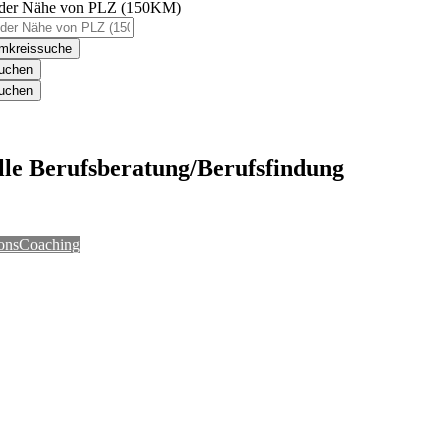
 der Nähe von PLZ (150KM)
mkreissuche
uchen
uchen
lle Berufsberatung/Berufsfindung
onsCoaching