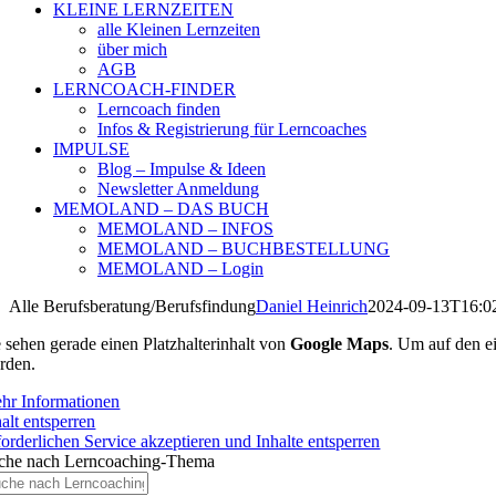
KLEINE LERNZEITEN
alle Kleinen Lernzeiten
über mich
AGB
LERNCOACH-FINDER
Lerncoach finden
Infos & Registrierung für Lerncoaches
IMPULSE
Blog – Impulse & Ideen
Newsletter Anmeldung
MEMOLAND – DAS BUCH
MEMOLAND – INFOS
MEMOLAND – BUCHBESTELLUNG
MEMOLAND – Login
Alle Berufsberatung/Berufsfindung
Daniel Heinrich
2024-09-13T16:0
e sehen gerade einen Platzhalterinhalt von
Google Maps
. Um auf den ei
rden.
hr Informationen
alt entsperren
forderlichen Service akzeptieren und Inhalte entsperren
che nach Lerncoaching-Thema