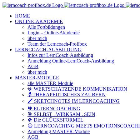
Zum
Facebook
YouTube
Instagram
LinkedIn
Telefon
E-
Inhalt
Mail
HOME
springen
ONLINE-AKADEMIE
Alle Fortbildungen
Login – Online-Akademie
über mich
Team der Lerncoach-Profibox
LERNCOACH-AUSBILDUNG
Infos zur LernCoach-Ausbildung
Anmeldung Online-LernCoach-Ausbildung
AGB
über mich
MASTER-MODULE
alle MASTER-Module
💎 WERTSCHÄTZENDE KOMMUNIKATION
🧙THERAPEUTISCHES ZAUBERN
🖍️ SKETCHNOTES IM LERNCOACHING
🧡 ELTERNCOACHING
🎯 SELBST . WIRKSAM . SEIN
🍀 Die GLÜCKSFORMEL
😃 LERNCOACHING MEETS EMOTIONSCOACH
Anmeldung MASTER-Module
AGB