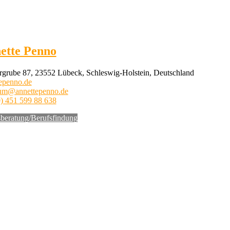
ette Penno
grube 87, 23552 Lübeck, Schleswig-Holstein, Deutschland
epenno.de
aum@annettepenno.de
) 451 599 88 638
beratung/Berufsfindung