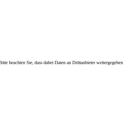
 Bitte beachten Sie, dass dabei Daten an Drittanbieter weitergegeben
Home
Farida & Team
ONLINE-AKADEMIE
LERNCOACH-AUSBILDUNG
LernCoach-MASTER-Ausbildung
AGB Weiterbildungen
KLEINE LERNZEITEN