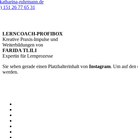
katharina-ruhrmann.de
) 151 26 77 65 31
LERNCOACH-PROFIBOX
Kreative Praxis-Impulse und
Weiterbildungen von
FARIDA TLILI
Expertin für Lernprozesse
Sie sehen gerade einen Platzhalterinhalt von
Instagram
. Um auf den e
werden.
Mehr Informationen
Inhalt entsperren
Erforderlichen Service akzeptieren und Inhalte entsperren