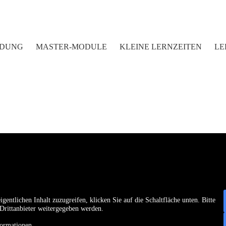
LDUNG
MASTER-MODULE
KLEINE LERNZEITEN
LE
igentlichen Inhalt zuzugreifen, klicken Sie auf die Schaltfläche unten. Bitte
 Drittanbieter weitergegeben werden.
ormationen