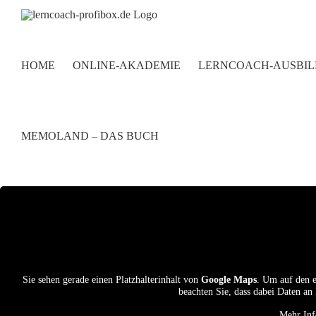
Zum
Inhalt
springen
HOME
ONLINE-AKADEMIE
LERNCOACH-AUSBI
MEMOLAND – DAS BUCH
Sie sehen gerade einen Platzhalterinhalt von
Google Maps
. Um auf den e
beachten Sie, dass dabei Daten an
Mehr Inf