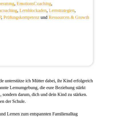
beratung
,
EmotionsCoaching
,
ncoaching
,
Lernblockaden
,
Lernstrategien
,
P
,
Prüfungskompetenz
und
Ressourcen & Growth
unterstütze ich Mütter dabei, ihr Kind erfolgreich
pannte Lernumgebung, die eure Beziehung stärkt
, sondern darum, dich und dein Kind zu stärken.
gen der Schule.
und Lernen zum entspannten Familienalltag