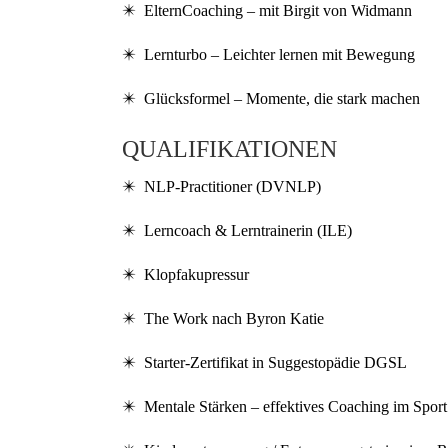
✴️ ElternCoaching – mit Birgit von Widmann
✴️ Lernturbo – Leichter lernen mit Bewegung
✴️ Glücksformel – Momente, die stark machen
QUALIFIKATIONEN
✴️ NLP-Practitioner (DVNLP)
✴️ Lerncoach & Lerntrainerin (ILE)
✴️ Klopfakupressur
✴️ The Work nach Byron Katie
✴️ Starter-Zertifikat in Suggestopädie DGSL
✴️ Mentale Stärken – effektives Coaching im Spor