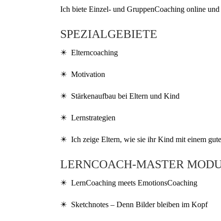
Ich biete Einzel- und GruppenCoaching online und 
SPEZIALGEBIETE
✴️ Elterncoaching
✴️ Motivation
✴️ Stärkenaufbau bei Eltern und Kind
✴️ Lernstrategien
✴️ Ich zeige Eltern, wie sie ihr Kind mit einem gute
LERNCOACH-MASTER MOD
✴️ LernCoaching meets EmotionsCoaching
✴️ Sketchnotes – Denn Bilder bleiben im Kopf