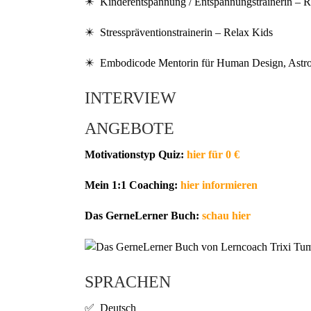
✴️ Kinderentspannung / Entspannungstrainerin – R
✴️ Stresspräventionstrainerin – Relax Kids
✴️ Embodicode Mentorin für Human Design, Astro
INTERVIEW
ANGEBOTE
Motivationstyp Quiz:
hier für 0 €
Mein 1:1 Coaching:
hier informieren
Das GerneLerner Buch:
schau hier
SPRACHEN
✅ Deutsch