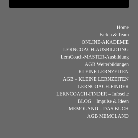
Home
Farida & Team
ONLINE-AKADEMIE
LERNCOACH-AUSBILDUNG
LernCoach-MASTER-Ausbildung
AGB Weiterbildungen
KLEINE LERNZEITEN
AGB – KLEINE LERNZEITEN
LERNCOACH-FINDER
LERNCOACH-FINDER – Infoseite
BLOG – Impulse & Ideen
MEMOLAND – DAS BUCH
AGB MEMOLAND