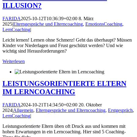
ILLUSION?
FARIDA
2025-10-12T10:36:39+02:00
8. März
2025
|
Elterngespräche und Elterncoaching
,
EmotionsCoaching
,
LernCoaching
|
Leicht lernen! Lernen ohne Schmerz! Geht das überhaupt? Müssen
Kinder vor Niederlagen und Frust geschützt werden? Und wie
wichtig sind Herausforderungen?
Weiterlesen
LEISTUNGSORIENTIERTE ELTERN
IM LERNCOACHING
FARIDA
2024-10-21T14:34:50+02:00
20. Oktober
2024
|
Allgemein
,
Elterngespräche und Elterncoaching
,
Erstgespräch
,
LernCoaching
|
Leistungsorientierte Eltern üben oft Druck aus und kommen mit
hohen Erwartungen in ein Lerncoaching. Hier sind 5 Coaching-