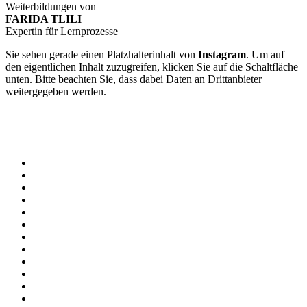
Weiterbildungen von
FARIDA TLILI
Expertin für Lernprozesse
Sie sehen gerade einen Platzhalterinhalt von
Instagram
. Um auf
den eigentlichen Inhalt zuzugreifen, klicken Sie auf die Schaltfläche
unten. Bitte beachten Sie, dass dabei Daten an Drittanbieter
weitergegeben werden.
Mehr Informationen
Inhalt entsperren
Erforderlichen Service akzeptieren und Inhalte entsperren
Home
Farida & Team
ONLINE-AKADEMIE
LERNCOACH-AUSBILDUNG
LernCoach-MASTER-Ausbildung
AGB Weiterbildungen
KLEINE LERNZEITEN
AGB – KLEINE LERNZEITEN
LERNCOACH-FINDER
LERNCOACH-FINDER – Infoseite
BLOG – Impulse & Ideen
MEMOLAND – DAS BUCH