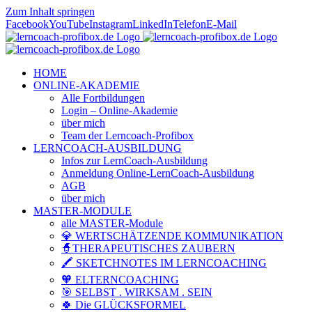
Zum Inhalt springen
Facebook
YouTube
Instagram
LinkedIn
Telefon
E-Mail
HOME
ONLINE-AKADEMIE
Alle Fortbildungen
Login – Online-Akademie
über mich
Team der Lerncoach-Profibox
LERNCOACH-AUSBILDUNG
Infos zur LernCoach-Ausbildung
Anmeldung Online-LernCoach-Ausbildung
AGB
über mich
MASTER-MODULE
alle MASTER-Module
💎 WERTSCHÄTZENDE KOMMUNIKATION
🧙THERAPEUTISCHES ZAUBERN
🖍️ SKETCHNOTES IM LERNCOACHING
🧡 ELTERNCOACHING
🎯 SELBST . WIRKSAM . SEIN
🍀 Die GLÜCKSFORMEL