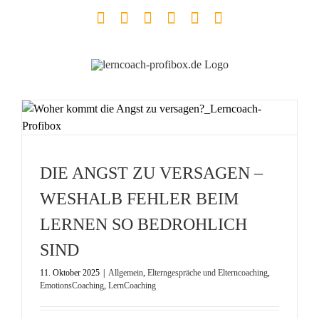
Zum
Facebook
YouTube
Instagram
LinkedIn
Telefon
E-
Inhalt
Mail
springen
DIE ANGST ZU VERSAGEN –
WESHALB FEHLER BEIM
LERNEN SO BEDROHLICH
SIND
11. Oktober 2025
|
Allgemein
,
Elterngespräche und Elterncoaching
,
EmotionsCoaching
,
LernCoaching