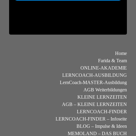
Home
Farida & Team
ONLINE-AKADEMIE
LERNCOACH-AUSBILDUNG
LernCoach-MASTER-Ausbildung
AGB Weiterbildungen
KLEINE LERNZEITEN
AGB – KLEINE LERNZEITEN
LERNCOACH-FINDER
LERNCOACH-FINDER – Infoseite
BLOG – Impulse & Ideen
MEMOLAND – DAS BUCH