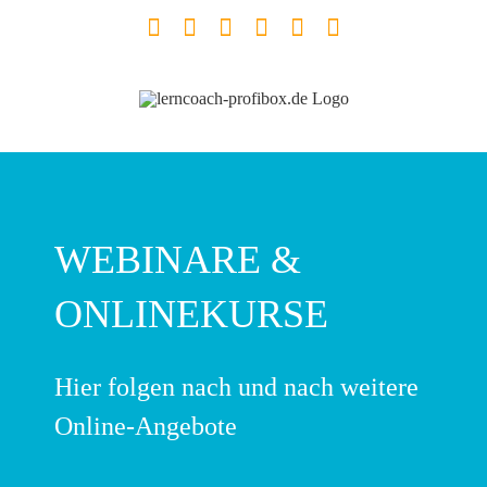
Zum
Facebook
YouTube
Instagram
LinkedIn
Telefon
E-
Inhalt
Mail
springen
WEBINARE &
ONLINEKURSE
Hier folgen nach und nach weitere
Online-Angebote