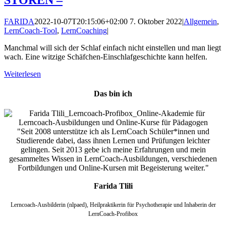
STÖREN –
FARIDA
2022-10-07T20:15:06+02:00
7. Oktober 2022
|
Allgemein
,
LernCoach-Tool
,
LernCoaching
|
Manchmal will sich der Schlaf einfach nicht einstellen und man liegt
wach. Eine witzige Schäfchen-Einschlafgeschichte kann helfen.
Weiterlesen
Das bin ich
"Seit 2008 unterstütze ich als LernCoach Schüler*innen und
Studierende dabei, dass ihnen Lernen und Prüfungen leichter
gelingen. Seit 2013 gebe ich meine Erfahrungen und mein
gesammeltes Wissen in LernCoach-Ausbildungen, verschiedenen
Fortbildungen und Online-Kursen mit Begeisterung weiter."
Farida Tlili
Lerncoach-Ausbilderin (nlpaed), Heilpraktikerin für Psychotherapie und Inhaberin der
LernCoach-Profibox