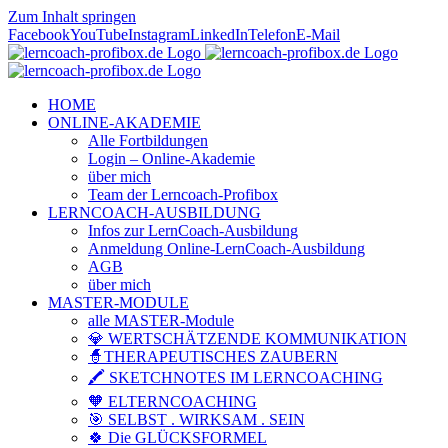
Zum Inhalt springen
Facebook
YouTube
Instagram
LinkedIn
Telefon
E-Mail
HOME
ONLINE-AKADEMIE
Alle Fortbildungen
Login – Online-Akademie
über mich
Team der Lerncoach-Profibox
LERNCOACH-AUSBILDUNG
Infos zur LernCoach-Ausbildung
Anmeldung Online-LernCoach-Ausbildung
AGB
über mich
MASTER-MODULE
alle MASTER-Module
💎 WERTSCHÄTZENDE KOMMUNIKATION
🧙THERAPEUTISCHES ZAUBERN
🖍️ SKETCHNOTES IM LERNCOACHING
🧡 ELTERNCOACHING
🎯 SELBST . WIRKSAM . SEIN
🍀 Die GLÜCKSFORMEL