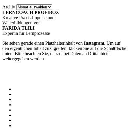
Archiv
LERNCOACH-PROFIBOX
Kreative Praxis-Impulse und
Weiterbildungen von
FARIDA TLILI
Expertin für Lernprozesse
Sie sehen gerade einen Platzhalterinhalt von
Instagram
. Um auf
den eigentlichen Inhalt zuzugreifen, klicken Sie auf die Schaltfläche
unten. Bitte beachten Sie, dass dabei Daten an Drittanbieter
weitergegeben werden.
Mehr Informationen
Inhalt entsperren
Erforderlichen Service akzeptieren und Inhalte entsperren
Home
Farida & Team
ONLINE-AKADEMIE
LERNCOACH-AUSBILDUNG
LernCoach-MASTER-Ausbildung
AGB Weiterbildungen
KLEINE LERNZEITEN
AGB – KLEINE LERNZEITEN