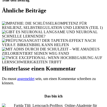
Teile den Beitrag
Facebook
X
WhatsApp
Pinterest
E-
Ähnliche Beiträge
Mail
Hinterlasse einen Kommentar
Du musst
angemeldet
sein, um einen Kommentar schreiben zu
können.
Das bin ich