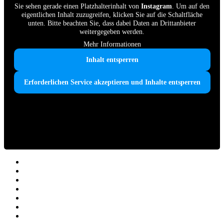
Sie sehen gerade einen Platzhalterinhalt von
Instagram
. Um auf den
eigentlichen Inhalt zuzugreifen, klicken Sie auf die Schaltfläche
unten. Bitte beachten Sie, dass dabei Daten an Drittanbieter
weitergegeben werden.
Mehr Informationen
Inhalt entsperren
Erforderlichen Service akzeptieren und Inhalte entsperren
Home
Farida & Team
ONLINE-AKADEMIE
LERNCOACH-AUSBILDUNG
LernCoach-MASTER-Ausbildung
AGB Weiterbildungen
KLEINE LERNZEITEN