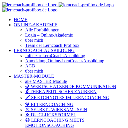
Zum
Facebook
YouTube
Instagram
LinkedIn
Telefon
E-
Inhalt
Mail
springen
HOME
ONLINE-AKADEMIE
Alle Fortbildungen
Login – Online-Akademie
über mich
Team der Lerncoach-Profibox
LERNCOACH-AUSBILDUNG
Infos zur LernCoach-Ausbildung
Anmeldung Online-LernCoach-Ausbildung
AGB
über mich
MASTER-MODULE
alle MASTER-Module
💎 WERTSCHÄTZENDE KOMMUNIKATION
🧙THERAPEUTISCHES ZAUBERN
🖍️ SKETCHNOTES IM LERNCOACHING
🧡 ELTERNCOACHING
🎯 SELBST . WIRKSAM . SEIN
🍀 Die GLÜCKSFORMEL
😃 LERNCOACHING MEETS
EMOTIONSCOACHING