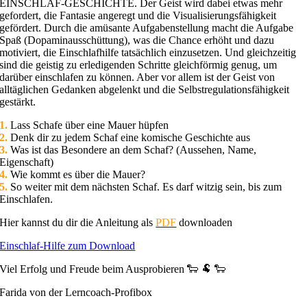
EINSCHLAF-GESCHICHTE. Der Geist wird dabei etwas mehr
gefordert, die Fantasie angeregt und die Visualisierungsfähigkeit
gefördert. Durch die amüsante Aufgabenstellung macht die Aufgabe
Spaß (Dopaminausschüttung), was die Chance erhöht und dazu
motiviert, die Einschlafhilfe tatsächlich einzusetzen. Und gleichzeitig
sind die geistig zu erledigenden Schritte gleichförmig genug, um
darüber einschlafen zu können. Aber vor allem ist der Geist von
alltäglichen Gedanken abgelenkt und die Selbstregulationsfähigkeit
gestärkt.
1.
Lass Schafe über eine Mauer hüpfen
2.
Denk dir zu jedem Schaf eine komische Geschichte aus
3.
Was ist das Besondere an dem Schaf? (Aussehen, Name,
Eigenschaft)
4.
Wie kommt es über die Mauer?
5.
So weiter mit dem nächsten Schaf. Es darf witzig sein, bis zum
Einschlafen.
Hier kannst du dir die Anleitung als
PDF
downloaden
Einschlaf-Hilfe zum Download
Viel Erfolg und Freude beim Ausprobieren 🐑 🐏 🐑
Farida von der Lerncoach-Profibox