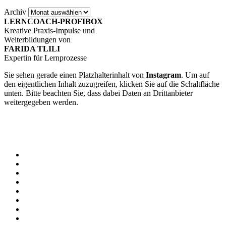
Archiv
LERNCOACH-PROFIBOX
Kreative Praxis-Impulse und
Weiterbildungen von
FARIDA TLILI
Expertin für Lernprozesse
Sie sehen gerade einen Platzhalterinhalt von
Instagram
. Um auf
den eigentlichen Inhalt zuzugreifen, klicken Sie auf die Schaltfläche
unten. Bitte beachten Sie, dass dabei Daten an Drittanbieter
weitergegeben werden.
Mehr Informationen
Inhalt entsperren
Erforderlichen Service akzeptieren und Inhalte entsperren
Home
Farida & Team
ONLINE-AKADEMIE
LERNCOACH-AUSBILDUNG
LernCoach-MASTER-Ausbildung
AGB Weiterbildungen
KLEINE LERNZEITEN
AGB – KLEINE LERNZEITEN