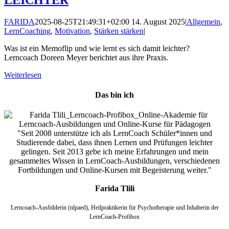
LEICHTER
FARIDA
2025-08-25T21:49:31+02:00
14. August 2025
|
Allgemein
,
LernCoaching
,
Motivation
,
Stärken stärken
|
Was ist ein Memoflip und wie lernt es sich damit leichter?
Lerncoach Doreen Meyer berichtet aus ihre Praxis.
Weiterlesen
Das bin ich
"Seit 2008 unterstütze ich als LernCoach Schüler*innen und
Studierende dabei, dass ihnen Lernen und Prüfungen leichter
gelingen. Seit 2013 gebe ich meine Erfahrungen und mein
gesammeltes Wissen in LernCoach-Ausbildungen, verschiedenen
Fortbildungen und Online-Kursen mit Begeisterung weiter."
Farida Tlili
Lerncoach-Ausbilderin (nlpaed), Heilpraktikerin für Psychotherapie und Inhaberin der
LernCoach-Profibox