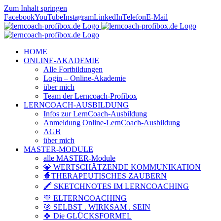
Zum Inhalt springen
Facebook
YouTube
Instagram
LinkedIn
Telefon
E-Mail
HOME
ONLINE-AKADEMIE
Alle Fortbildungen
Login – Online-Akademie
über mich
Team der Lerncoach-Profibox
LERNCOACH-AUSBILDUNG
Infos zur LernCoach-Ausbildung
Anmeldung Online-LernCoach-Ausbildung
AGB
über mich
MASTER-MODULE
alle MASTER-Module
💎 WERTSCHÄTZENDE KOMMUNIKATION
🧙THERAPEUTISCHES ZAUBERN
🖍️ SKETCHNOTES IM LERNCOACHING
🧡 ELTERNCOACHING
🎯 SELBST . WIRKSAM . SEIN
🍀 Die GLÜCKSFORMEL