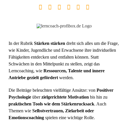
Zum
Facebook
YouTube
Instagram
LinkedIn
Telefon
E-
Inhalt
Mail
springen
In der Rubrik
Stärken stärken
dreht sich alles um die Frage,
wie Kinder, Jugendliche und Erwachsene ihre individuellen
Fähigkeiten entdecken und entfalten können. Statt
Schwächen in den Mittelpunkt zu stellen, zeigt das
Lerncoaching, wie
Ressourcen, Talente und innere
Antriebe gezielt gefördert
werden.
Die Beiträge beleuchten vielfältige Ansätze: von
Positiver
Psychologie
über
zielgerichtete Motivation
bis hin zu
praktischen Tools wie dem Stärkenrucksack
. Auch
Themen wie
Selbstvertrauen, Zielarbeit oder
Emotionscoaching
spielen eine wichtige Rolle.