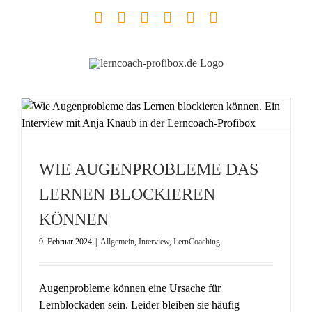
Zum
Facebook
YouTube
Instagram
LinkedIn
Telefon
E-
Inhalt
Mail
springen
WIE AUGENPROBLEME DAS
LERNEN BLOCKIEREN
KÖNNEN
9. Februar 2024
|
Allgemein
,
Interview
,
LernCoaching
Augenprobleme können eine Ursache für
Lernblockaden sein. Leider bleiben sie häufig