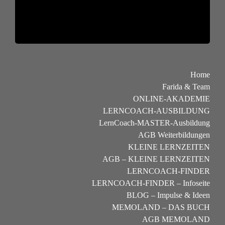
Home
Farida & Team
ONLINE-AKADEMIE
LERNCOACH-AUSBILDUNG
LernCoach-MASTER-Ausbildung
AGB Weiterbildungen
KLEINE LERNZEITEN
AGB – KLEINE LERNZEITEN
LERNCOACH-FINDER
LERNCOACH-FINDER – Infoseite
BLOG – Impulse & Ideen
MEMOLAND – DAS BUCH
AGB MEMOLAND