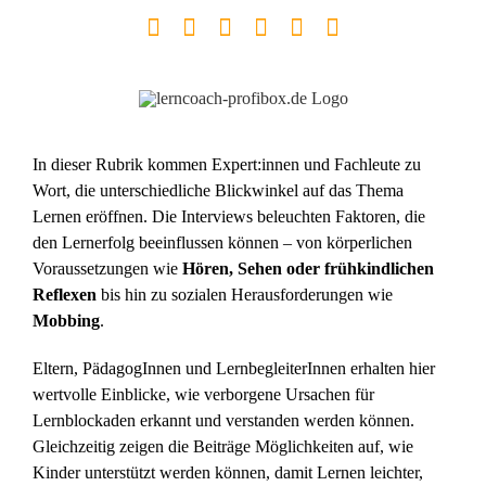
Zum
Facebook
YouTube
Instagram
LinkedIn
Telefon
E-
Inhalt
Mail
springen
In dieser Rubrik kommen Expert:innen und Fachleute zu
Wort, die unterschiedliche Blickwinkel auf das Thema
Lernen eröffnen. Die Interviews beleuchten Faktoren, die
den Lernerfolg beeinflussen können – von körperlichen
Voraussetzungen wie
Hören, Sehen oder frühkindlichen
Reflexen
bis hin zu sozialen Herausforderungen wie
Mobbing
.
Eltern, PädagogInnen und LernbegleiterInnen erhalten hier
wertvolle Einblicke, wie verborgene Ursachen für
Lernblockaden erkannt und verstanden werden können.
Gleichzeitig zeigen die Beiträge Möglichkeiten auf, wie
Kinder unterstützt werden können, damit Lernen leichter,