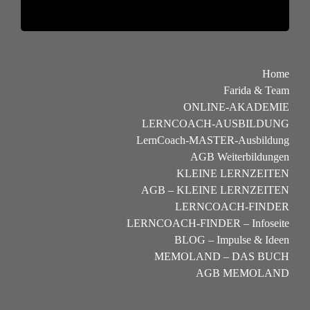
Home
Farida & Team
ONLINE-AKADEMIE
LERNCOACH-AUSBILDUNG
LernCoach-MASTER-Ausbildung
AGB Weiterbildungen
KLEINE LERNZEITEN
AGB – KLEINE LERNZEITEN
LERNCOACH-FINDER
LERNCOACH-FINDER – Infoseite
BLOG – Impulse & Ideen
MEMOLAND – DAS BUCH
AGB MEMOLAND