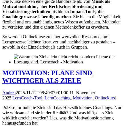
Die Kurse decken eine große Bandbreite ab: von
Musik als
Motivationsfaktor
, über
Rechtschreibförderung und
Visualisierungstechniken
bis hin zu
Impact-Tools, die
Coachingprozesse lebendig machen
. Sie bieten die Möglichkeit,
flexibel und ortsunabhängig neues Wissen aufzubauen, Methoden
zu vertiefen und den eigenen Methodenkoffer zu erweitern.
So werden Onlinekurse zu einer wertvollen Ressource, um
Lernprozesse leichter, kreativer und nachhaltiger zu gestalten –
sowohl in der Einzelarbeit als auch in Gruppen.
MOTIVATION: PLÄNE SIND
WICHTIGER ALS ZIELE
Andrea
2025-11-12T08:40:03+01:00
11. November
2025
|
LernCoach-Tool
,
LernCoaching
,
Motivation
,
Onlinekurs
|
Präzise formulierte Ziele sind das Herzstück eines Coachings. Nur
wie wirksam sind sie in der Realität? Und was hilft, dass Ziele
wirklich erreicht werden? Lies, was die Motivationsforschung
herausgefunden hat.