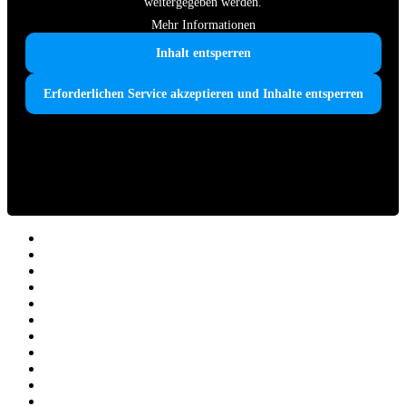
weitergegeben werden.
Mehr Informationen
Inhalt entsperren
Erforderlichen Service akzeptieren und Inhalte entsperren
Home
Farida & Team
ONLINE-AKADEMIE
LERNCOACH-AUSBILDUNG
LernCoach-MASTER-Ausbildung
AGB Weiterbildungen
KLEINE LERNZEITEN
AGB – KLEINE LERNZEITEN
LERNCOACH-FINDER
LERNCOACH-FINDER – Infoseite
BLOG – Impulse & Ideen