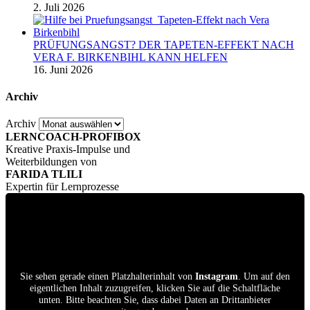
2. Juli 2026
PRÜFUNGSANGST? DER TAPETEN-EFFEKT NACH
VERA F. BIRKENBIHL KANN HELFEN
16. Juni 2026
Archiv
Archiv
LERNCOACH-PROFIBOX
Kreative Praxis-Impulse und
Weiterbildungen von
FARIDA TLILI
Expertin für Lernprozesse
Sie sehen gerade einen Platzhalterinhalt von
Instagram
. Um auf den
eigentlichen Inhalt zuzugreifen, klicken Sie auf die Schaltfläche
unten. Bitte beachten Sie, dass dabei Daten an Drittanbieter