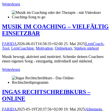
Weiterlesen
MUSIK IM COACHING – VIELFÄLTIG
EINSETZBAR
FARIDA
2026-06-01T16:58:35+02:00
25. Mai 2025
|
LernCoach-
Tool
,
LernCoaching
,
Motivation
,
Onlinekurs
,
Stärken stärken
|
Musik bewegt, aktiviert und motiviert. Schenke deinen Coachees
einen eigenen Song - einzigartig, individuell und stärkend.
Weiterlesen
INGAS RECHTSCHREIBKURS –
ONLINE
FARIDA
2025-05-19T20:37:56+02:00
19. Mai 2025
|
Allgemein
,