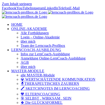
Zum Inhalt springen
Facebook
YouTube
Instagram
LinkedIn
Telefon
E-Mail
HOME
ONLINE-AKADEMIE
Alle Fortbildungen
Login – Online-Akademie
über mich
Team der Lerncoach-Profibox
LERNCOACH-AUSBILDUNG
Infos zur LernCoach-Ausbildung
Anmeldung Online-LernCoach-Ausbildung
AGB
über mich
MASTER-MODULE
alle MASTER-Module
💎 WERTSCHÄTZENDE KOMMUNIKATION
🧙THERAPEUTISCHES ZAUBERN
🖍️ SKETCHNOTES IM LERNCOACHING
🧡 ELTERNCOACHING
🎯 SELBST . WIRKSAM . SEIN
🍀 Die GLÜCKSFORMEL